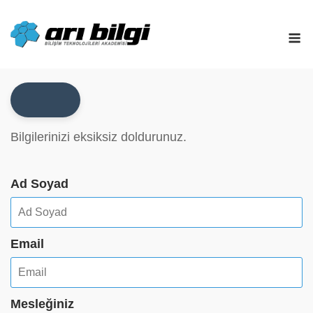
Skip
to
M
content
Bilgilerinizi eksiksiz doldurunuz.
Ad Soyad
Email
Mesleğiniz