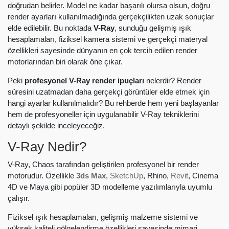
doğrudan belirler. Model ne kadar başarılı olursa olsun, doğru
render ayarları kullanılmadığında gerçekçilikten uzak sonuçlar
elde edilebilir. Bu noktada
V-Ray
, sunduğu gelişmiş ışık
hesaplamaları, fiziksel kamera sistemi ve gerçekçi materyal
özellikleri sayesinde dünyanın en çok tercih edilen render
motorlarından biri olarak öne çıkar.
Peki
profesyonel V-Ray render ipuçları
nelerdir? Render
süresini uzatmadan daha gerçekçi görüntüler elde etmek için
hangi ayarlar kullanılmalıdır? Bu rehberde hem yeni başlayanlar
hem de profesyoneller için uygulanabilir V-Ray tekniklerini
detaylı şekilde inceleyeceğiz.
V-Ray Nedir
?
V-Ray, Chaos tarafından geliştirilen profesyonel bir render
motorudur. Özellikle
3ds Max
,
SketchUp
, Rhino,
Revit
, Cinema
4D ve Maya gibi popüler 3D modelleme yazılımlarıyla uyumlu
çalışır.
Fiziksel ışık hesaplamaları, gelişmiş malzeme sistemi ve
yüksek kaliteli gölgelendirme özellikleri sayesinde mimari