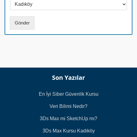
i
N
l
u
*
m
a
Gönder
r
a
s
ı
*
Son Yazılar
En İyi Siber Güvenlik Kursu
Veri Bilimi Nedir?
3Ds Max mi SketchUp mı?
3Ds Max Kursu Kadıköy