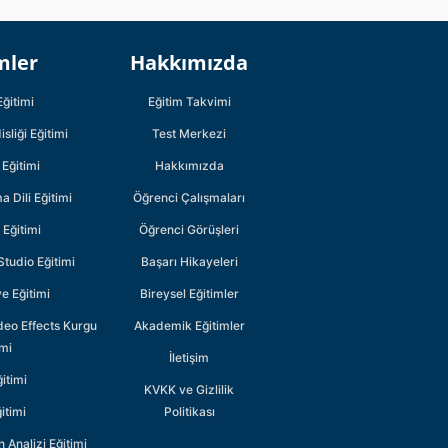
Kurumsal
Kurumsal
mler
Hakkımızda
Öğrenci
Öğrenci
Çalışmaları
Çalışmaları
Eğitimi
Eğitim Takvimi
Öğrenci
Öğrenci
sliği Eğitimi
Test Merkezi
Görüşleri
Görüşleri
Eğitimi
Hakkımızda
Başarı Hikayeleri
Başarı Hikayeleri
 Dili Eğitimi
Öğrenci Çalışmaları
Bireysel
Bireysel
i Eğitimi
Öğrenci Görüşleri
Eğitimler
Eğitimler
tudio Eğitimi
Başarı Hikayeleri
Akademik
Akademik
Eğitimler
Eğitimler
e Eğitimi
Bireysel Eğitimler
deo Effects Kurgu
Akademik Eğitimler
imi
İletişim
itimi
KVKK ve Gizlilik
itimi
Politikası
n Analizi Eğitimi