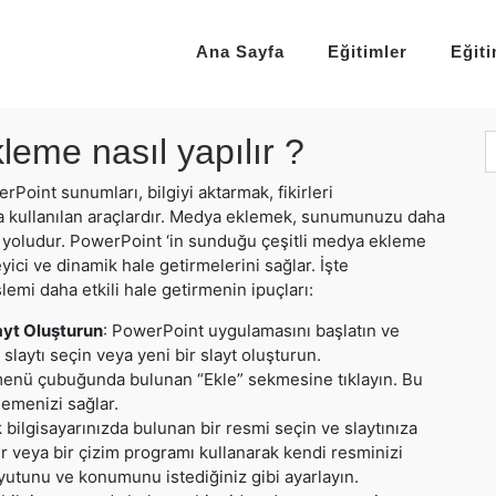
Ana Sayfa
Eğitimler
Eğit
eme nasıl yapılır ?
Point sunumları, bilgiyi aktarmak, fikirleri
kça kullanılan araçlardır. Medya eklemek, sunumunuzu daha
bir yoludur. PowerPoint ‘in sunduğu çeşitli medya ekleme
yici ve dinamik hale getirmelerini sağlar. İşte
emi daha etkili hale getirmenin ipuçları:
ayt Oluşturun
: PowerPoint uygulamasını başlatın ve
aytı seçin veya yeni bir slayt oluşturun.
 menü çubuğunda bulunan “Ekle” sekmesine tıklayın. Bu
emenizi sağlar.
 bilgisayarınızda bulunan bir resmi seçin ve slaytınıza
lir veya bir çizim programı kullanarak kendi resminizi
oyutunu ve konumunu istediğiniz gibi ayarlayın.