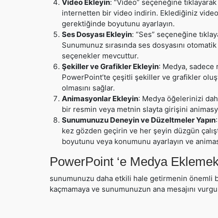
Video Ekleyin
: “Video” seçeneğine tıklayarak
internetten bir video indirin. Eklediğiniz vi
gerektiğinde boyutunu ayarlayın.
Ses Dosyası Ekleyin
: “Ses” seçeneğine tıklay
Sunumunuz sırasında ses dosyasını otomatik o
seçenekler mevcuttur.
Şekiller ve Grafikler Ekleyin
: Medya, sadece re
PowerPoint’te çeşitli şekiller ve grafikler o
olmasını sağlar.
Animasyonlar Ekleyin
: Medya öğelerinizi dah
bir resmin veya metnin slayta girişini animasyon
Sunumunuzu Deneyin ve Düzeltmeler Yapın
kez gözden geçirin ve her şeyin düzgün çalış
boyutunu veya konumunu ayarlayın ve animas
PowerPoint ‘e Medya Ekleme
sunumunuzu daha etkili hale getirmenin önemli b
kaçmamaya ve sunumunuzun ana mesajını vurgul