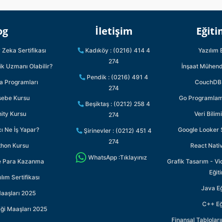
og
İletişim
Eğiti
Zeka Sertifikası
Kadıköy : (0216) 414 4
Yazılım 
274
ik Uzmanı Olabilir?
İnşaat Mühendi
Pendik : (0216) 491 4
ka Programları
CouchDB 
274
sebe Kursu
Go Programlama
Beşiktaş : (0212) 258 4
ity Kursu
Veri Bilim
274
ı Ne İş Yapar?
Google Looker S
Şirinevler : (0212) 451 4
274
thon Kursu
React Nativ
WhatsApp :Tıklayınız
le Para Kazanma
Grafik Tasarım - Vi
Eğit
lım Sertifikası
Java Eğ
aaşları 2025
C++ Eğ
iği Maaşları 2025
Finansal Tabloları