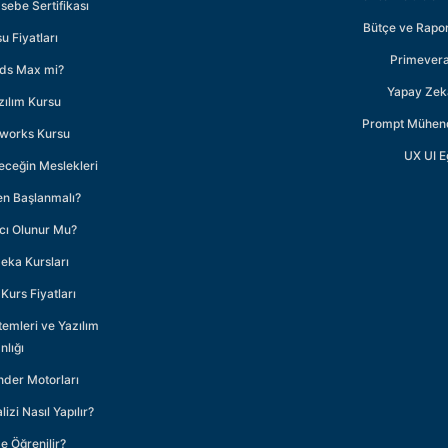
ebe Sertifikası
Bütçe ve Rapor
u Fiyatları
Primevera
3ds Max mi?
Yapay Zeka
zılım Kursu
Prompt Mühendi
dworks Kursu
UX UI E
eceğin Meslekleri
en Başlanmalı?
mcı Olunur Mu?
Zeka Kursları
Kurs Fiyatları
temleri ve Yazılım
lığı
der Motorları
lizi Nasıl Yapılır?
 Öğrenilir?