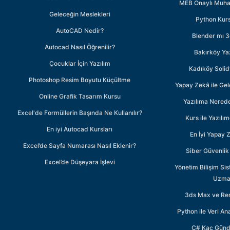
MEB Onaylı Muhas
Geleceğin Meslekleri
Python Kurs
AutoCAD Nedir?
Blender mı 
Autocad Nasıl Öğrenilir?
Bakırköy Ya
Çocuklar İçin Yazılım
Kadıköy Soli
Photoshop Resim Boyutu Küçültme
Yapay Zekâ ile Gel
Online Grafik Tasarım Kursu
Yazılıma Nered
Excel'de Formüllerin Başında Ne Kullanılır?
Kurs ile Yazılı
En iyi Autocad Kursları
En İyi Yapay 
Excel’de Sayfa Numarası Nasıl Eklenir?
Siber Güvenlik 
Excel’de Düşeyara İşlevi
Yönetim Bilişim Sis
Uzman
3ds Max ve Ren
Python ile Veri Ana
C# Kaç Günde