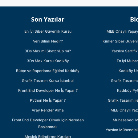
Son Yazılar
Bl
En İyi Siber Güvenlik Kursu
MEB Onaylı Yapay 
Veri Bilimi Nedir?
Kimler Siber Güvenl
3Ds Max mi SketchUp mı?
Yazılım Sertifi
3Ds Max Kursu Kadıköy
En İyi Muha
Bütçe ve Raporlama Eğitimi Kadıköy
Kadıköy Un
Grafik Tasarım Kursu İstanbul
Grafik Tasarımc
Front End Developer Ne İş Yapar ?
Kadıköy Py
Python Ne İş Yapar ?
Grafik Tasarım i
Vray Render Alma
MEB Onaylı Yazı
Front End Developer Olmak İçin Nereden
Muhasebeci M
Başlanmalı
Yazılım Mühendisl
Meslek Edindirme Kursları