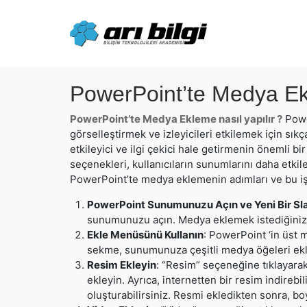
Skip
to
content
PowerPoint’te Medya Ekl
PowerPoint’te Medya Ekleme nasıl yapılır ?
Power
görselleştirmek ve izleyicileri etkilemek için sı
etkileyici ve ilgi çekici hale getirmenin önemli 
seçenekleri, kullanıcıların sunumlarını daha etkile
PowerPoint’te medya eklemenin adımları ve bu işl
PowerPoint Sunumunuzu Açın ve Yeni Bir Sl
sunumunuzu açın. Medya eklemek istediğiniz sl
Ekle Menüsünü Kullanın
: PowerPoint ‘in üst
sekme, sunumunuza çeşitli medya öğeleri ekl
Resim Ekleyin
: “Resim” seçeneğine tıklayarak
ekleyin. Ayrıca, internetten bir resim indirebi
oluşturabilirsiniz. Resmi ekledikten sonra, b