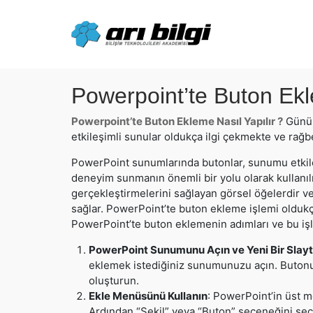
Skip
to
content
Powerpoint’te Buton Ekl
Powerpoint’te Buton Ekleme Nasıl Yapılır ?
Günüm
etkileşimli sunular oldukça ilgi çekmekte ve rağb
PowerPoint sunumlarında butonlar, sunumu etkileşi
deneyim sunmanın önemli bir yolu olarak kullanılmak
gerçekleştirmelerini sağlayan görsel öğelerdir v
sağlar. PowerPoint’te buton ekleme işlemi oldukça 
PowerPoint’te buton eklemenin adımları ve bu işle
PowerPoint Sunumunu Açın ve Yeni Bir Slayt
eklemek istediğiniz sunumunuzu açın. Butonu e
oluşturun.
Ekle Menüsünü Kullanın
: PowerPoint’in üst 
Ardından “Şekil” veya “Buton” seçeneğini seç