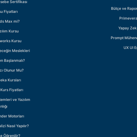
ebe Sertifikası
Bütçe ve Rapor
u Fiyatları
Primevera
3ds Max mi?
Yapay Zeka
zılım Kursu
Prompt Mühendi
dworks Kursu
UX UI E
eceğin Meslekleri
en Başlanmalı?
mcı Olunur Mu?
Zeka Kursları
Kurs Fiyatları
temleri ve Yazılım
lığı
der Motorları
lizi Nasıl Yapılır?
 Öğrenilir?