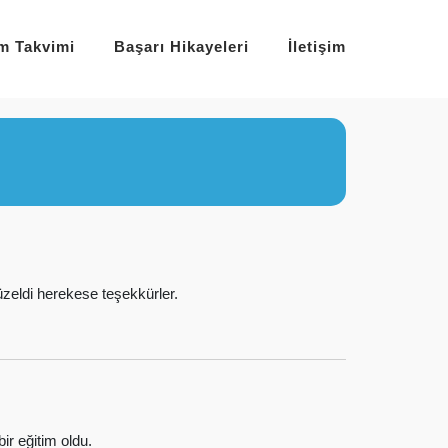
im Takvimi
Başarı Hikayeleri
İletişim
üzeldi herekese teşekkürler.
ir eğitim oldu.