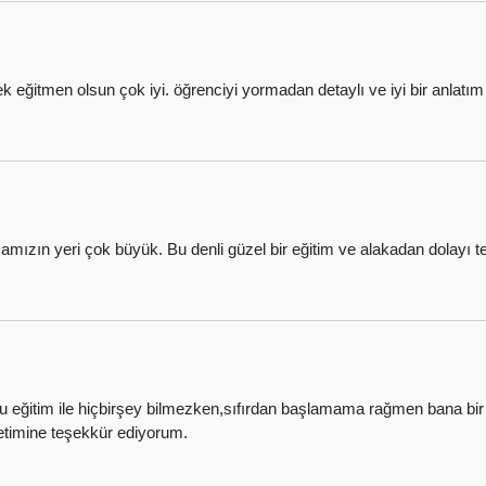
ek eğitmen olsun çok iyi. öğrenciyi yormadan detaylı ve iyi bir anla
camızın yeri çok büyük. Bu denli güzel bir eğitim ve alakadan dolayı 
eğitim ile hiçbirşey bilmezken,sıfırdan başlamama rağmen bana bir ş
timine teşekkür ediyorum.