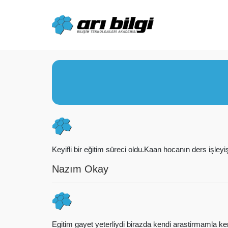
Skip
to
content
Keyifli bir eğitim süreci oldu.Kaan hocanın ders işley
Nazım Okay
Egitim gayet yeterliydi birazda kendi arastirmamla kend