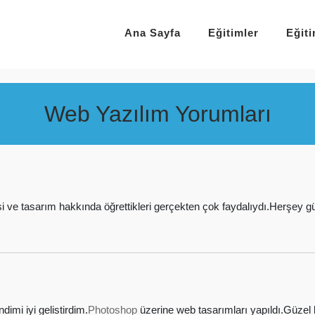
Ana Sayfa
Eğitimler
Eğit
Web Yazılım Yorumları
işi ve tasarım hakkında öğrettikleri gerçekten çok faydalıydı.Herşey g
imi iyi gelistirdim.
Photoshop
üzerine web tasarımları yapıldı.Güzel b