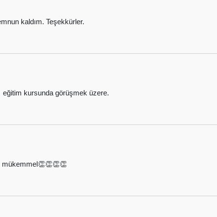
nun kaldım. Teşekkürler.
a eğitim kursunda görüşmek üzere.
ldız mükemmel👏👏👏👏