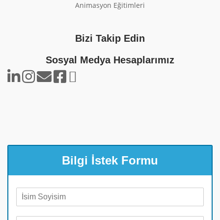
Animasyon Eğitimleri
Bizi Takip Edin
Sosyal Medya Hesaplarımız
Bilgi İstek Formu
A
d
S