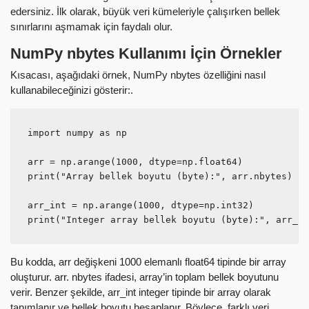
edersiniz. İlk olarak, büyük veri kümeleriyle çalışırken bellek
sınırlarını aşmamak için faydalı olur.
NumPy nbytes Kullanımı İçin Örnekler
Kısacası, aşağıdaki örnek, NumPy nbytes özelliğini nasıl
kullanabileceğinizi gösterir:.
import numpy as np

arr = np.arange(1000, dtype=np.float64)

print("Array bellek boyutu (byte):", arr.nbytes)

arr_int = np.arange(1000, dtype=np.int32)

print("Integer array bellek boyutu (byte):", arr_in
Bu kodda, arr değişkeni 1000 elemanlı float64 tipinde bir array
oluşturur. arr. nbytes ifadesi, array’in toplam bellek boyutunu
verir. Benzer şekilde, arr_int integer tipinde bir array olarak
tanımlanır ve bellek boyutu hesaplanır. Böylece, farklı veri