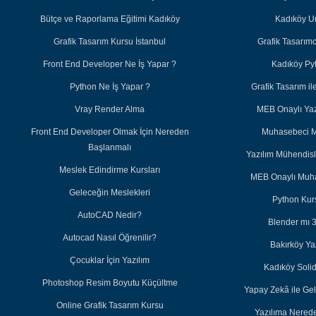
Bütçe ve Raporlama Eğitimi Kadıköy
Kadıköy U
Grafik Tasarım Kursu İstanbul
Grafik Tasarım
Front End Developer Ne İş Yapar ?
Kadıköy Py
Python Ne İş Yapar ?
Grafik Tasarım 
Vray Render Alma
MEB Onaylı Yazı
Front End Developer Olmak İçin Nereden
Muhasebeci M
Başlanmalı
Yazılım Mühendisl
Meslek Edindirme Kursları
MEB Onaylı Muha
Geleceğin Meslekleri
Python Kurs
AutoCAD Nedir?
Blender mı 
Autocad Nasıl Öğrenilir?
Bakırköy Ya
Çocuklar İçin Yazılım
Kadıköy Soli
Photoshop Resim Boyutu Küçültme
Yapay Zekâ ile Ge
Online Grafik Tasarım Kursu
Yazılıma Nered