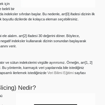
ek için
belirli bir
ndeksler sıfırdan başlar. Bu nedenle, arr[0] ifadesi dizinin ilk
 boyutlu dizilerde de kolayca eleman seçebilirsiniz.
i ele alalım. arr[2] ifadesi 30 değerini döner. Böylece,
k, negatif indeksler kullanarak dizinin sonundan başlayarak
anını verir.
r ve sütun indekslerini virgülle ayırırsınız. Örneğin, arr[1, 2]
. Bu yöntemle, karmaşık veri yapılarında bile istediğiniz
 kapsamlı ilerlemek istediğinizde
Veri Bilimi Eğitimi
sayfası
icing) Nedir?
nü