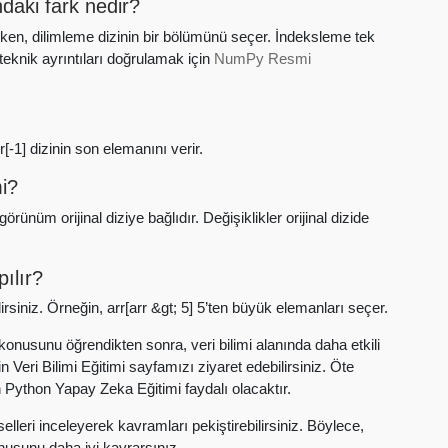
aki fark nedir?
ken, dilimleme dizinin bir bölümünü seçer. İndeksleme tek
 teknik ayrıntıları doğrulamak için
NumPy Resmi
[-1] dizinin son elemanını verir.
mi?
ünüm orijinal diziye bağlıdır. Değişiklikler orijinal dizide
ılır?
siniz. Örneğin, arr[arr &gt; 5] 5’ten büyük elemanları seçer.
onusunu öğrendikten sonra, veri bilimi alanında daha etkili
n Veri Bilimi Eğitimi sayfamızı ziyaret edebilirsiniz. Öte
 Python Yapay Zeka Eğitimi faydalı olacaktır.
elleri inceleyerek kavramları pekiştirebilirsiniz. Böylece,
usunu daha iyi kavrarsınız.