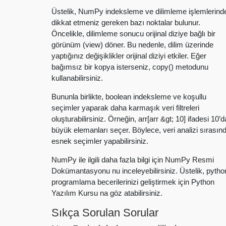
Üstelik, NumPy indeksleme ve dilimleme işlemlerind
dikkat etmeniz gereken bazı noktalar bulunur.
Öncelikle, dilimleme sonucu orijinal diziye bağlı bir
görünüm (view) döner. Bu nedenle, dilim üzerinde
yaptığınız değişiklikler orijinal diziyi etkiler. Eğer
bağımsız bir kopya isterseniz, copy() metodunu
kullanabilirsiniz.
Bununla birlikte, boolean indeksleme ve koşullu
seçimler yaparak daha karmaşık veri filtreleri
oluşturabilirsiniz. Örneğin, arr[arr &gt; 10] ifadesi 10’
büyük elemanları seçer. Böylece, veri analizi sırasın
esnek seçimler yapabilirsiniz.
NumPy ile ilgili daha fazla bilgi için NumPy Resmi
Dokümantasyonu nu inceleyebilirsiniz. Üstelik, pytho
programlama becerilerinizi geliştirmek için Python
Yazılım Kursu na göz atabilirsiniz.
Sıkça Sorulan Sorular