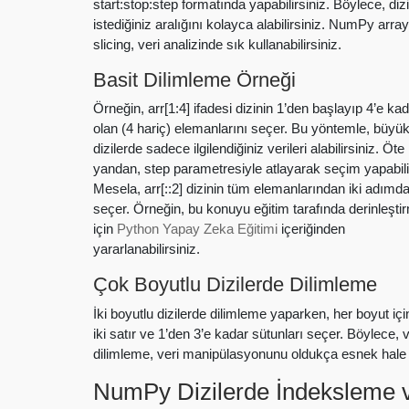
start:stop:step formatında yapabilirsiniz. Böylece, diz
istediğiniz aralığını kolayca alabilirsiniz. NumPy array
slicing, veri analizinde sık kullanabilirsiniz.
Basit Dilimleme Örneği
Örneğin, arr[1:4] ifadesi dizinin 1’den başlayıp 4’e ka
olan (4 hariç) elemanlarını seçer. Bu yöntemle, büyü
dizilerde sadece ilgilendiğiniz verileri alabilirsiniz. Öte
yandan, step parametresiyle atlayarak seçim yapabilir
Mesela, arr[::2] dizinin tüm elemanlarından iki adımda 
seçer. Örneğin, bu konuyu eğitim tarafında derinleşti
için
Python Yapay Zeka Eğitimi
içeriğinden
yararlanabilirsiniz.
Çok Boyutlu Dizilerde Dilimleme
İki boyutlu dizilerde dilimleme yaparken, her boyut için
iki satır ve 1’den 3’e kadar sütunları seçer. Böylece,
dilimleme, veri manipülasyonunu oldukça esnek hale g
NumPy Dizilerde İndeksleme ve 