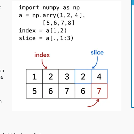
e
dan
da
n