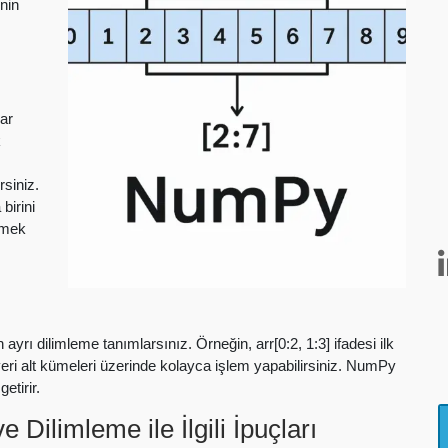
inin
dar
k
siniz.
birini
rmek
 ayrı dilimleme tanımlarsınız. Örneğin, arr[0:2, 1:3] ifadesi ilk
 veri alt kümeleri üzerinde kolayca işlem yapabilirsiniz. NumPy
etirir.
Dilimleme ile İlgili İpuçları