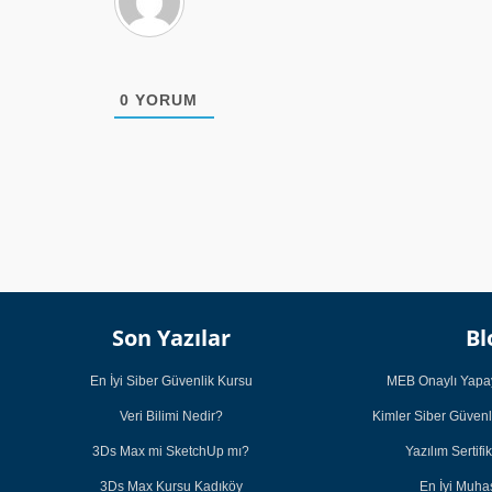
0
YORUM
Son Yazılar
Bl
En İyi Siber Güvenlik Kursu
MEB Onaylı Yapay
Veri Bilimi Nedir?
Kimler Siber Güvenl
3Ds Max mi SketchUp mı?
Yazılım Sertifi
3Ds Max Kursu Kadıköy
En İyi Muh