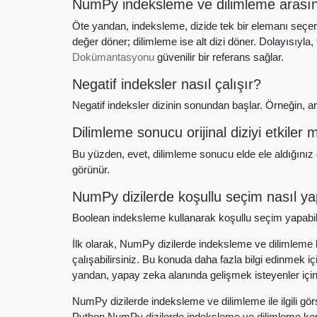
NumPy indeksleme ve dilimleme arasınd
Öte yandan, indeksleme, dizide tek bir elemanı seçer
değer döner; dilimleme ise alt dizi döner. Dolayısıyla,
Dokümantasyonu
güvenilir bir referans sağlar.
Negatif indeksler nasıl çalışır?
Negatif indeksler dizinin sonundan başlar. Örneğin, arr
Dilimleme sonucu orijinal diziyi etkiler 
Bu yüzden, evet, dilimleme sonucu elde ele aldığınız gör
görünür.
NumPy dizilerde koşullu seçim nasıl yap
Boolean indeksleme kullanarak koşullu seçim yapabilir
İlk olarak, NumPy dizilerde indeksleme ve dilimleme k
çalışabilirsiniz. Bu konuda daha fazla bilgi edinmek içi
yandan, yapay zeka alanında gelişmek isteyenler için
NumPy dizilerde indeksleme ve dilimleme ile ilgili görs
Python NumPy dizilerde indeksleme ve dilimleme kon