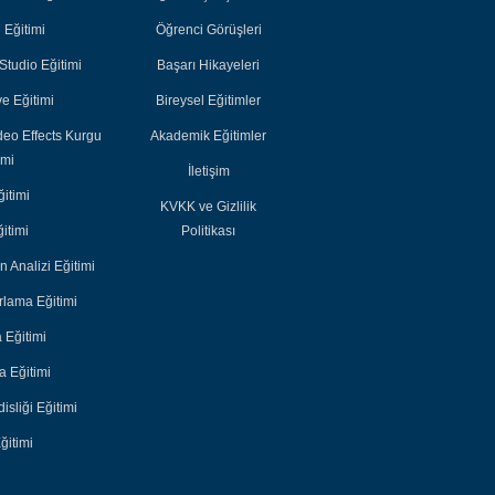
Akademik
Akademik
i Eğitimi
Öğrenci Görüşleri
Eğitimler
Eğitimler
tudio Eğitimi
Başarı Hikayeleri
e Eğitimi
Bireysel Eğitimler
deo Effects Kurgu
Akademik Eğitimler
imi
İletişim
itimi
KVKK ve Gizlilik
itimi
Politikası
n Analizi Eğitimi
lama Eğitimi
 Eğitimi
 Eğitimi
sliği Eğitimi
ğitimi