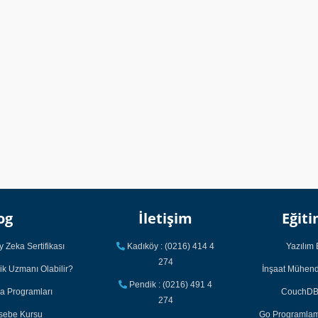
og
İletişim
Eğiti
 Zeka Sertifikası
Kadıköy : (0216) 414 4
Yazılım 
274
ik Uzmanı Olabilir?
İnşaat Mühendi
Pendik : (0216) 491 4
ka Programları
CouchDB 
274
asebe Kursu
Go Programlama