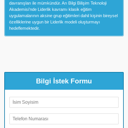
davranışları ile mümkündür. Arı Bilgi Bilişim Teknoloji
Akademisi’nde Liderlik kavramı klasik eğitim
uygulamalarının aksine grup eğitimleri dahil kişinin bireysel
özelliklerine uygun bir Liderlik modeli oluşturmayı
hedeflemektedir.
Bilgi İstek Formu
A
d
S
T
o
e
y
l
a