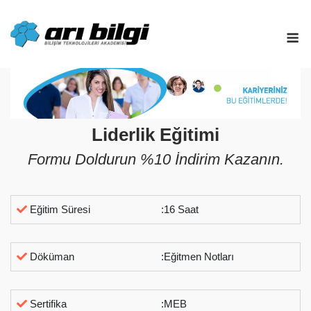
Skip
to
M
content
Liderlik Eğitimi
Formu Doldurun %10 İndirim Kazanın.
Eğitim Süresi
:16 Saat
Döküman
:Eğitmen Notları
Sertifika
:MEB