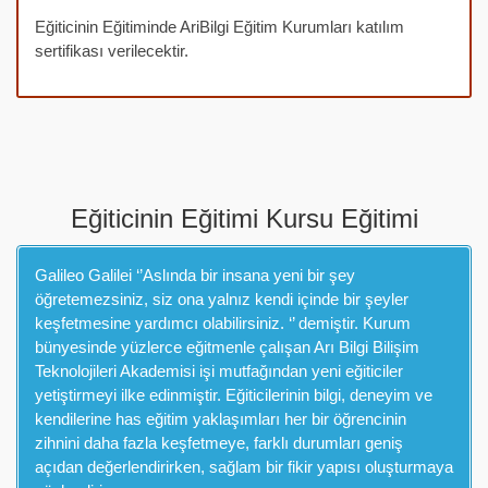
Eğiticinin Eğitiminde AriBilgi Eğitim Kurumları katılım
sertifikası verilecektir.
Eğiticinin Eğitimi Kursu Eğitimi
Galileo Galilei ‘’Aslında bir insana yeni bir şey
öğretemezsiniz, siz ona yalnız kendi içinde bir şeyler
keşfetmesine yardımcı olabilirsiniz. ‘’ demiştir. Kurum
bünyesinde yüzlerce eğitmenle çalışan Arı Bilgi Bilişim
Teknolojileri Akademisi işi mutfağından yeni eğiticiler
yetiştirmeyi ilke edinmiştir. Eğiticilerinin bilgi, deneyim ve
kendilerine has eğitim yaklaşımları her bir öğrencinin
zihnini daha fazla keşfetmeye, farklı durumları geniş
açıdan değerlendirirken, sağlam bir fikir yapısı oluşturmaya