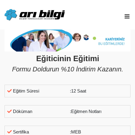
Skip
to
M
content
Eğiticinin Eğitimi
Formu Doldurun %10 İndirim Kazanın.
Eğitim Süresi
:12 Saat
Döküman
:Eğitmen Notları
Sertifika
:MEB