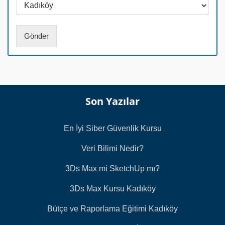
N
l
u
*
m
a
Gönder
r
a
s
ı
*
Son Yazılar
En İyi Siber Güvenlik Kursu
Veri Bilimi Nedir?
3Ds Max mi SketchUp mı?
3Ds Max Kursu Kadıköy
Bütçe ve Raporlama Eğitimi Kadıköy