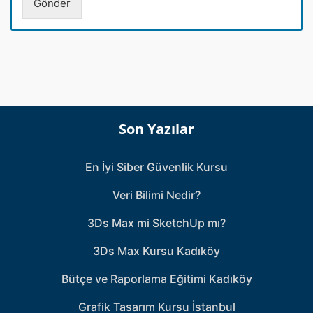
Gönder
r
a
s
ı
*
Son Yazılar
En İyi Siber Güvenlik Kursu
Veri Bilimi Nedir?
3Ds Max mi SketchUp mı?
3Ds Max Kursu Kadıköy
Bütçe ve Raporlama Eğitimi Kadıköy
Grafik Tasarım Kursu İstanbul