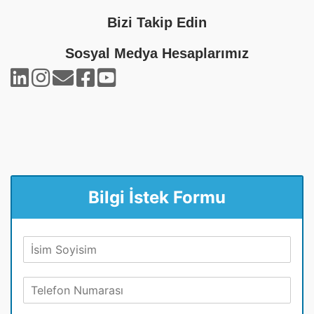
Bizi Takip Edin
Sosyal Medya Hesaplarımız
Bilgi İstek Formu
A
d
S
T
o
e
y
l
a