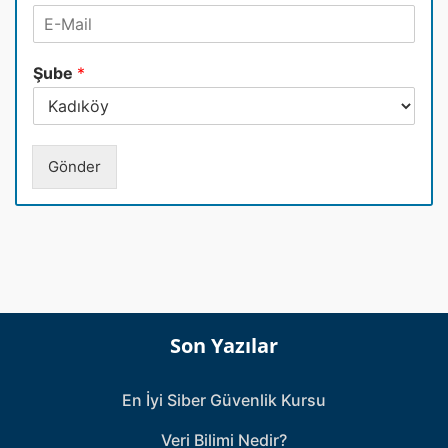
E
e
d
-
f
*
M
o
Şube
*
a
n
i
N
l
u
*
m
a
Gönder
r
a
s
ı
*
Son Yazılar
En İyi Siber Güvenlik Kursu
Veri Bilimi Nedir?