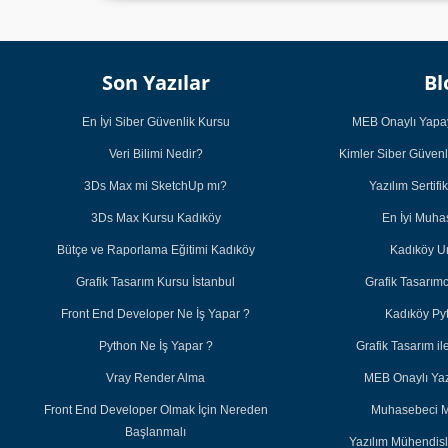
Son Yazılar
Bl
En İyi Siber Güvenlik Kursu
MEB Onaylı Yapay
Veri Bilimi Nedir?
Kimler Siber Güvenl
3Ds Max mi SketchUp mı?
Yazılım Sertifi
3Ds Max Kursu Kadıköy
En İyi Muh
Bütçe ve Raporlama Eğitimi Kadıköy
Kadıköy U
Grafik Tasarım Kursu İstanbul
Grafik Tasarım
Front End Developer Ne İş Yapar ?
Kadıköy Py
Python Ne İş Yapar ?
Grafik Tasarım 
Vray Render Alma
MEB Onaylı Yazı
Front End Developer Olmak İçin Nereden
Muhasebeci M
Başlanmalı
Yazılım Mühendisl