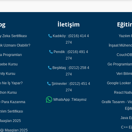
og
İletişim
Eğiti
 Zeka Sertifikası
Kadıköy : (0216) 414 4
Yazılım 
274
ik Uzmanı Olabilir?
İnşaat Mühendi
Pendik : (0216) 491 4
ka Programları
CouchDB 
274
asebe Kursu
Go Programlama
Beşiktaş : (0212) 258 4
nity Kursu
Veri Bilim
274
cı Ne İş Yapar?
Google Looker S
Şirinevler : (0212) 451 4
274
thon Kursu
React Nativ
WhatsApp :Tıklayınız
ile Para Kazanma
Grafik Tasarım - Vi
Eğit
lım Sertifikası
Java Eğ
aaşları 2025
C++ Eğ
iği Maaşları 2025