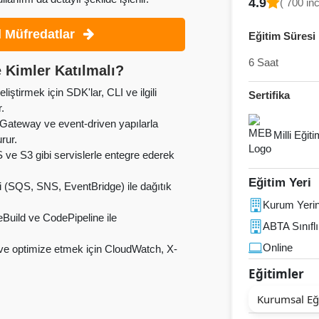
4.9
( 700 in
 Müfredatlar
Eğitim Süresi
6 Saat
 Kimler Katılmalı?
tirmek için SDK'lar, CLI ve ilgili
Sertifika
r.
ateway ve event-driven yapılarla
Milli Eğit
rur.
e S3 gibi servislerle entegre ederek
Eğitim Yeri
 (SQS, SNS, EventBridge) ile dağıtık
Kurum Yeri
uild ve CodePipeline ile
ABTA Sınıflı
Online
e optimize etmek için CloudWatch, X-
Eğitimler
Kurumsal Eğ