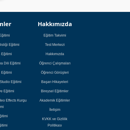
Kurumsal
Kurumsal
mler
Hakkımızda
Öğrenci
Öğrenci
Çalışmaları
Çalışmaları
Eğitimi
Eğitim Takvimi
Öğrenci Görüşleri
Öğrenci Görüşleri
sliği Eğitimi
Test Merkezi
Başarı Hikayeleri
Başarı Hikayeleri
Eğitimi
Hakkımızda
Bireysel Eğitimler
Bireysel Eğitimler
 Dili Eğitimi
Öğrenci Çalışmaları
Akademik
Akademik
i Eğitimi
Öğrenci Görüşleri
Eğitimler
Eğitimler
tudio Eğitimi
Başarı Hikayeleri
e Eğitimi
Bireysel Eğitimler
deo Effects Kurgu
Akademik Eğitimler
imi
İletişim
itimi
KVKK ve Gizlilik
itimi
Politikası