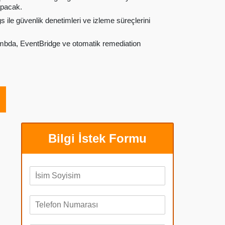
apacak.
 ile güvenlik denetimleri ve izleme süreçlerini
mbda, EventBridge ve otomatik remediation
Bilgi İstek Formu
A
d
S
T
o
e
y
l
a