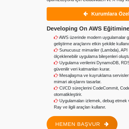
Kurumlara Özel
Developing On AWS Eğitimine
AWS üzerinde modern uygulamalar geliş
geliştirme araçlarını etkin şekilde kullanı
Sunucusuz mimariler (Lambda), API G
ölçeklenebilir uygulama bileşenleri oluştu
Uygulama verilerini DynamoDB, RDS v
güvenilir veri katmanları kurar.
Mesajlaşma ve kuyruklama servisleri
mimari akışlarını tasarlar.
CI/CD süreçlerini CodeCommit, CodeB
otomatikleştirir.
Uygulamaları izlemek, debug etmek v
Ray ve ilgili araçları kullanır.
HEMEN BAŞVUR