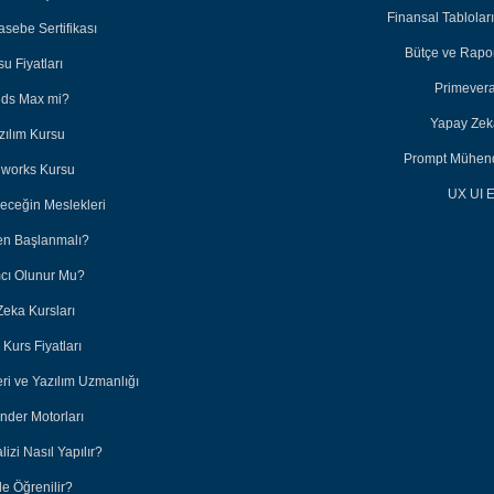
Finansal Tabloları
sebe Sertifikası
Bütçe ve Rapor
u Fiyatları
Primevera
3ds Max mi?
Yapay Zeka
zılım Kursu
Prompt Mühendi
dworks Kursu
UX UI E
leceğin Meslekleri
en Başlanmalı?
ımcı Olunur Mu?
Zeka Kursları
Kurs Fiyatları
eri ve Yazılım Uzmanlığı
nder Motorları
lizi Nasıl Yapılır?
e Öğrenilir?