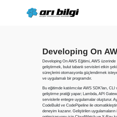
Skip
to
content
Developing On AW
Developing On AWS Eğitimi, AWS üzerinde m
geliştirmek, bulut tabanlı servisleri etkin şe
süreçlerini otomasyonla güçlendirmek isteye
ve uygulamalı bir programdır.
Bu eğitimde katılımcılar AWS SDK’ları, CLI 
geliştirme pratiği yapar; Lambda, API Gat
servislerle entegre uygulamalar oluşturur. 
CodeBuild ve CodePipeline ile otomatikleşti
deneyim kazanır. Geliştirilen uygulamaları
optimizasyonu için CloudWatch ve X-Ray kull