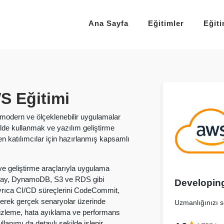
Ana Sayfa
Eğitimler
Eğit
S Eğitimi
odern ve ölçeklenebilir uygulamalar
kilde kullanmak ve yazılım geliştirme
n katılımcılar için hazırlanmış kapsamlı
ve geliştirme araçlarıyla uygulama
eway, DynamoDB, S3 ve RDS gibi
Developin
Ayrıca CI/CD süreçlerini CodeCommit,
rerek gerçek senaryolar üzerinde
Uzmanlığınızı se
n izleme, hata ayıklama ve performans
anımı da detaylı şekilde işlenir.