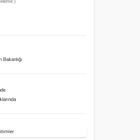
celeme )
im Bakanlığı
nde
klarında
itimler