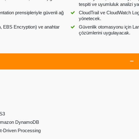
tespiti ve uyumluluk analizi y
ation prensipleriyle güvenli ağ
CloudTrail ve CloudWatch Logs
yönetecek.
on, EBS Encryption) ve anahtar
Güvenlik otomasyonu için La
çözümlerini uygulayacak.
 S3
th Amazon DynamoDB
nt-Driven Processing