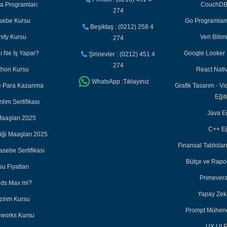
ka Programları
CouchDB 
274
asebe Kursu
Go Programlama
Beşiktaş : (0212) 258 4
nity Kursu
Veri Bilim
274
cı Ne İş Yapar?
Google Looker S
Şirinevler : (0212) 451 4
274
thon Kursu
React Nativ
WhatsApp :Tıklayınız
ile Para Kazanma
Grafik Tasarım - Vi
Eğit
lım Sertifikası
Java Eğ
aaşları 2025
C++ Eğ
iği Maaşları 2025
Finansal Tabloları
sebe Sertifikası
Bütçe ve Rapor
u Fiyatları
Primevera
3ds Max mi?
Yapay Zeka
zılım Kursu
Prompt Mühendi
dworks Kursu
UX UI E