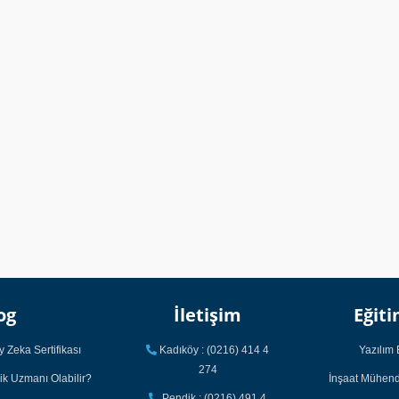
og
İletişim
Eğiti
 Zeka Sertifikası
Kadıköy : (0216) 414 4
Yazılım 
274
ik Uzmanı Olabilir?
İnşaat Mühendi
Pendik : (0216) 491 4