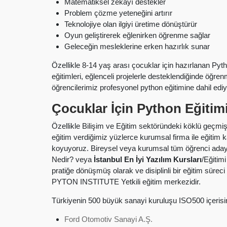
Matematiksel zekâyı destekler
Problem çözme yeteneğini artırır
Teknolojiye olan ilgiyi üretime dönüştürür
Oyun geliştirerek eğlenirken öğrenme sağlar
Geleceğin mesleklerine erken hazırlık sunar
Özellikle 8-14 yaş arası çocuklar için hazırlanan Pyt
eğitimleri, eğlenceli projelerle desteklendiğinde öğre
öğrencilerimiz profesyonel python eğitimine dahil edi
Çocuklar İçin Python Eğitimi
Özellikle Bilişim ve Eğitim sektöründeki köklü geçmi
eğitim verdiğimiz yüzlerce kurumsal firma ile eğitim k
koyuyoruz. Bireysel veya kurumsal tüm öğrenci adayl
Nedir? veya
İstanbul En İyi Yazılım Kursları
/Eğitim
pratiğe dönüşmüş olarak ve disiplinli bir eğitim sür
PYTON INSTITUTE Yetkili eğitim merkezidir.
Türkiyenin 500 büyük sanayi kuruluşu ISO500 içerisi
Ford Otomotiv Sanayi A.Ş.