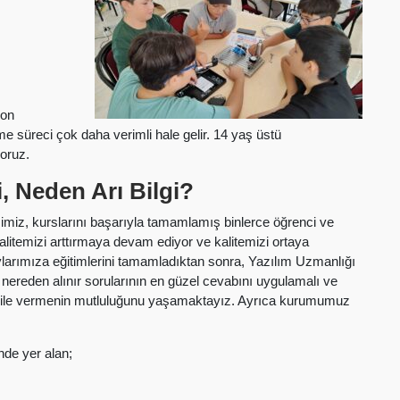
hon
nme süreci çok daha verimli hale gelir. 14 yaş üstü
yoruz.
, Neden Arı Bilgi?
şimiz, kurslarını başarıyla tamamlamış binlerce öğrenci ve
alitemizi arttırmaya devam ediyor ve kalitemizi ortaya
arımıza eğitimlerini tamamladıktan sonra, Yazılım Uzmanlığı
i nereden alınır sorularının en güzel cevabını uygulamalı ve
eci ile vermenin mutluluğunu yaşamaktayız. Ayrıca kurumumuz
nde yer alan;