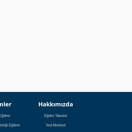
Kurumsal
Kurumsal
mler
Hakkımızda
Öğrenci
Öğrenci
Çalışmaları
Çalışmaları
Eğitimi
Eğitim Takvimi
Öğrenci Görüşleri
Öğrenci Görüşleri
sliği Eğitimi
Test Merkezi