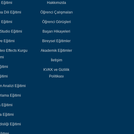
Başarı Hikayeleri
Başarı Hikayeleri
Eğitimi
Hakkımızda
Bireysel Eğitimler
Bireysel Eğitimler
 Dili Eğitimi
Öğrenci Çalışmaları
Akademik
Akademik
i Eğitimi
Öğrenci Görüşleri
Eğitimler
Eğitimler
tudio Eğitimi
Başarı Hikayeleri
e Eğitimi
Bireysel Eğitimler
deo Effects Kurgu
Akademik Eğitimler
imi
İletişim
itimi
KVKK ve Gizlilik
itimi
Politikası
n Analizi Eğitimi
lama Eğitimi
 Eğitimi
 Eğitimi
sliği Eğitimi
ğitimi