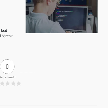
a kod
öğrenir.
0
Değerlendir