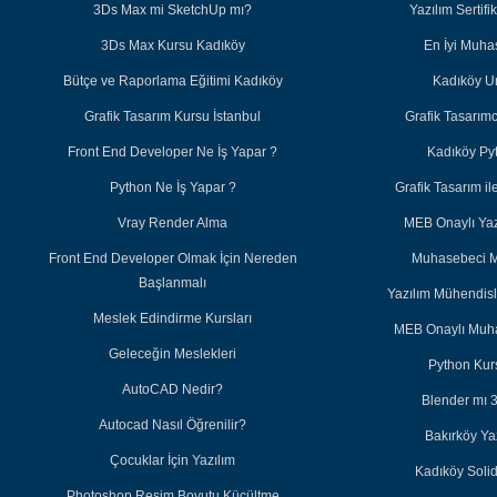
3Ds Max mi SketchUp mı?
Yazılım Sertifi
3Ds Max Kursu Kadıköy
En İyi Muh
Bütçe ve Raporlama Eğitimi Kadıköy
Kadıköy U
Grafik Tasarım Kursu İstanbul
Grafik Tasarım
Front End Developer Ne İş Yapar ?
Kadıköy Py
Python Ne İş Yapar ?
Grafik Tasarım 
Vray Render Alma
MEB Onaylı Yazı
Front End Developer Olmak İçin Nereden
Muhasebeci M
Başlanmalı
Yazılım Mühendisl
Meslek Edindirme Kursları
MEB Onaylı Muha
Geleceğin Meslekleri
Python Kurs
AutoCAD Nedir?
Blender mı 
Autocad Nasıl Öğrenilir?
Bakırköy Ya
Çocuklar İçin Yazılım
Kadıköy Soli
Photoshop Resim Boyutu Küçültme