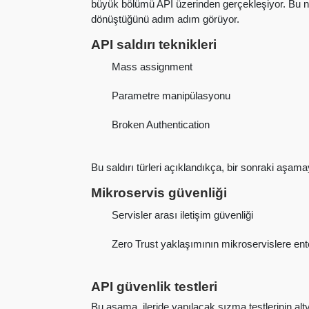
büyük bölümü API üzerinden gerçekleşiyor. Bu no
dönüştüğünü adım adım görüyor.
API saldırı teknikleri
Mass assignment
Parametre manipülasyonu
Broken Authentication
Bu saldırı türleri açıklandıkça, bir sonraki aşama
Mikroservis güvenliği
Servisler arası iletişim güvenliği
Zero Trust yaklaşımının mikroservislere en
API güvenlik testleri
Bu aşama, ileride yapılacak sızma testlerinin alty