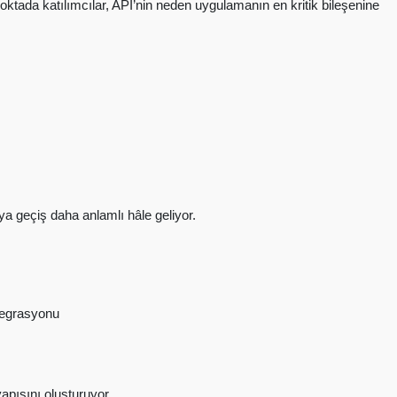
ktada katılımcılar, API’nin neden uygulamanın en kritik bileşenine
ya geçiş daha anlamlı hâle geliyor.
tegrasyonu
apısını oluşturuyor.