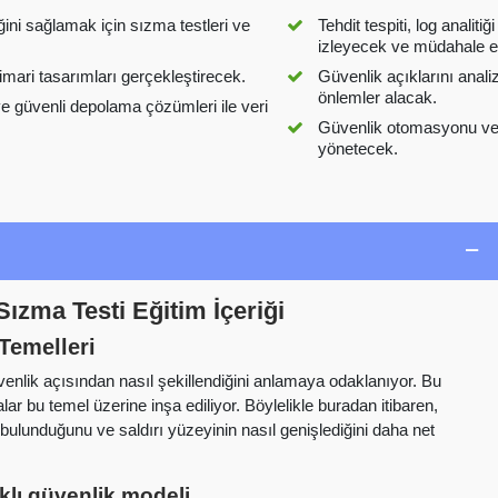
ini sağlamak için sızma testleri ve
Tehdit tespiti, log analit
izleyecek ve müdahale 
imari tasarımları gerçekleştirecek.
Güvenlik açıklarını anali
önlemler alacak.
ve güvenli depolama çözümleri ile veri
Güvenlik otomasyonu ve o
yönetecek.
ızma Testi Eğitim İçeriği
Temelleri
venlik açısından nasıl şekillendiğini anlamaya odaklanıyor. Bu
r bu temel üzerine inşa ediliyor. Böylelikle buradan itibaren,
e bulunduğunu ve saldırı yüzeyinin nasıl genişlediğini daha net
lı güvenlik modeli