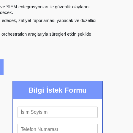
iği ve SIEM entegrasyonları ile güvenlik olaylarını
edecek.
z edecek, zafiyet raporlaması yapacak ve düzeltici
rchestration araçlarıyla süreçleri etkin şekilde
Bilgi İstek Formu
A
d
S
T
o
e
y