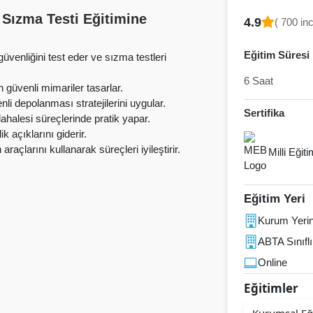
Sızma Testi Eğitimine
4.9
( 700 in
Eğitim Süresi
venliğini test eder ve sızma testleri
6 Saat
 güvenli mimariler tasarlar.
li depolanması stratejilerini uygular.
Sertifika
dahalesi süreçlerinde pratik yapar.
k açıklarını giderir.
çlarını kullanarak süreçleri iyileştirir.
Milli Eğit
Eğitim Yeri
Kurum Yeri
ABTA Sınıflı
Online
Eğitimler
Kurumsal Eğ