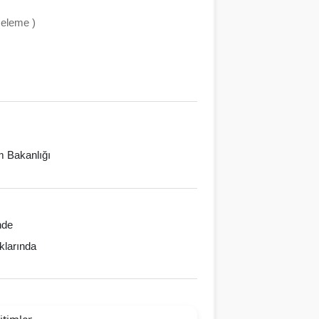
celeme )
im Bakanlığı
nde
klarında
itimler