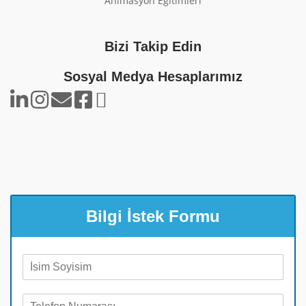
Animasyon Eğitimleri
Bizi Takip Edin
Sosyal Medya Hesaplarımız
Bilgi İstek Formu
A
d
S
T
o