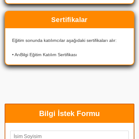
Sertifikalar
Eğitim sonunda katılımcılar aşağıdaki sertifikaları alır:
• ArıBilgi Eğitim Katılım Sertifikası
Bilgi İstek Formu
A