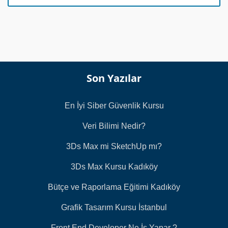
a
s
ı
*
Son Yazılar
En İyi Siber Güvenlik Kursu
Veri Bilimi Nedir?
3Ds Max mi SketchUp mı?
3Ds Max Kursu Kadıköy
Bütçe ve Raporlama Eğitimi Kadıköy
Grafik Tasarım Kursu İstanbul
Front End Developer Ne İş Yapar ?