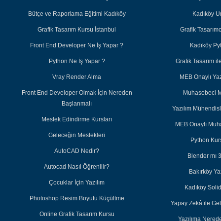
Bütçe ve Raporlama Eğitimi Kadıköy
Kadıköy U
Grafik Tasarım Kursu İstanbul
Grafik Tasarım
Front End Developer Ne İş Yapar ?
Kadıköy Py
Python Ne İş Yapar ?
Grafik Tasarım 
Vray Render Alma
MEB Onaylı Yazı
Front End Developer Olmak İçin Nereden
Muhasebeci M
Başlanmalı
Yazılım Mühendisl
Meslek Edindirme Kursları
MEB Onaylı Muha
Geleceğin Meslekleri
Python Kurs
AutoCAD Nedir?
Blender mı 
Autocad Nasıl Öğrenilir?
Bakırköy Ya
Çocuklar İçin Yazılım
Kadıköy Soli
Photoshop Resim Boyutu Küçültme
Yapay Zekâ ile Ge
Online Grafik Tasarım Kursu
Yazılıma Nered