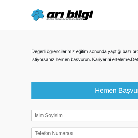
Skip
to
content
Değerli öğrencilerimiz eğitim sonunda yaptığı bazı p
istiyorsanız hemen başvurun. Kariyerini erteleme.Detay
Hemen Başvu
A
d
S
T
o
e
y