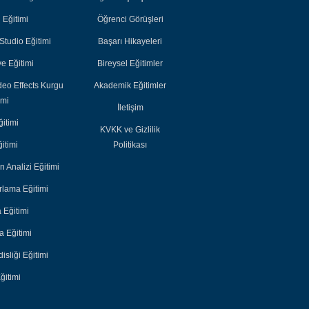
Akademik
Akademik
i Eğitimi
Öğrenci Görüşleri
Eğitimler
Eğitimler
tudio Eğitimi
Başarı Hikayeleri
e Eğitimi
Bireysel Eğitimler
deo Effects Kurgu
Akademik Eğitimler
imi
İletişim
itimi
KVKK ve Gizlilik
itimi
Politikası
n Analizi Eğitimi
lama Eğitimi
 Eğitimi
 Eğitimi
sliği Eğitimi
ğitimi