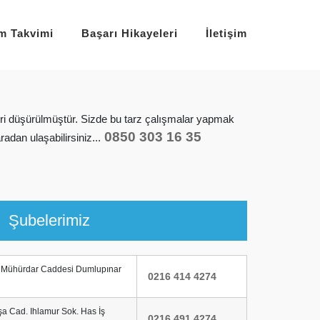
im Takvimi
Başarı Hikayeleri
İletişim
eri düşürülmüştür. Sizde bu tarz çalışmalar yapmak
0850 303 16 35
adan ulaşabilirsiniz...
Şubelerimiz
i Mühürdar Caddesi Dumlupınar
0216 414 4274
a Cad. Ihlamur Sok. Has İş
0216 491 4274