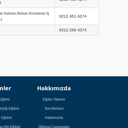
4
an Kahveci Bulvarı Kocasinan İş
0212 451 4274
:1
0212 258 4274
Kurumsal
Kurumsal
mler
Hakkımızda
Öğrenci
Öğrenci
Çalışmaları
Çalışmaları
Eğitimi
Eğitim Takvimi
Öğrenci Görüşleri
Öğrenci Görüşleri
sliği Eğitimi
Test Merkezi
Başarı Hikayeleri
Başarı Hikayeleri
Eğitimi
Hakkımızda
Bireysel Eğitimler
Bireysel Eğitimler
 Dili Eğitimi
Öğrenci Çalışmaları