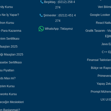
Beşiktaş : (0212) 258 4
nity Kursu
Veri Bilim
274
cı Ne İş Yapar?
Google Looker S
Şirinevler : (0212) 451 4
274
thon Kursu
React Nativ
WhatsApp :Tıklayınız
ile Para Kazanma
Grafik Tasarım - Vi
Eğit
lım Sertifikası
Java Eğ
aaşları 2025
C++ Eğ
iği Maaşları 2025
Finansal Tabloları
sebe Sertifikası
Bütçe ve Rapor
u Fiyatları
Primevera
3ds Max mi?
Yapay Zeka
zılım Kursu
Prompt Mühendi
dworks Kursu
UX UI E
leceğin Meslekleri
en Başlanmalı?