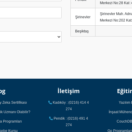
Merkezi No:28 Kat :
Şirinevler Mah. Adn
Şirinevler
Merkezi No:202 Kat
Beşiktaş
og
İletişim
Eğiti
 Zeka Sertifikası
Kadıköy : (0216) 414 4
Yazılım 
274
ik Uzmanı Olabilir?
İnşaat Mühendi
Pendik : (0216) 491 4
ka Programları
CouchDB 
274
asebe Kursu
Go Programlama