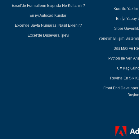
Excel'de Formüllerin Başında Ne Kullanılır?
Kurs ile Yazıl
En iyi Autocad Kursları
En İyi Yapay 
Excel’de Sayfa Numarası Nasıl Eklenir?
Siber Güvenlik 
Excel’de Düşeyara İşlevi
Yönetim Bilişim Sisteml
3ds Max ve Re
Python ile Veri Ana
C# Kaç Günd
Revit'te En Sık K
Front End Developer
Başla