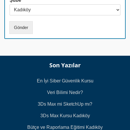
Şube
*
a
n
i
N
l
u
*
m
a
Gönder
r
a
s
ı
*
Son Yazılar
En İyi Siber Güvenlik Kursu
Veri Bilimi Nedir?
3Ds Max mi SketchUp mı?
3Ds Max Kursu Kadıköy
Bütçe ve Raporlama Eğitimi Kadıköy