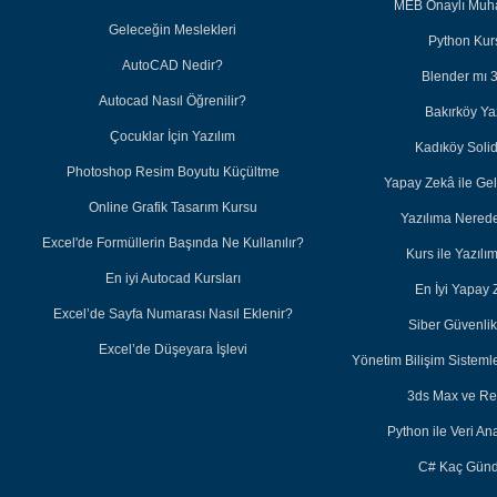
MEB Onaylı Muha
Geleceğin Meslekleri
Python Kurs
AutoCAD Nedir?
Blender mı 
Autocad Nasıl Öğrenilir?
Bakırköy Ya
Çocuklar İçin Yazılım
Kadıköy Soli
Photoshop Resim Boyutu Küçültme
Yapay Zekâ ile Ge
Online Grafik Tasarım Kursu
Yazılıma Nered
Excel'de Formüllerin Başında Ne Kullanılır?
Kurs ile Yazıl
En iyi Autocad Kursları
En İyi Yapay 
Excel’de Sayfa Numarası Nasıl Eklenir?
Siber Güvenlik 
Excel’de Düşeyara İşlevi
Yönetim Bilişim Sisteml
3ds Max ve Re
Python ile Veri Ana
C# Kaç Günd