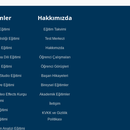
Kurumsal
Kurumsal
mler
Hakkımızda
Öğrenci
Öğrenci
Çalışmaları
Çalışmaları
Eğitimi
Eğitim Takvimi
Öğrenci Görüşleri
Öğrenci Görüşleri
sliği Eğitimi
Test Merkezi
Başarı Hikayeleri
Başarı Hikayeleri
Eğitimi
Hakkımızda
Bireysel Eğitimler
Bireysel Eğitimler
 Dili Eğitimi
Öğrenci Çalışmaları
Akademik
Akademik
i Eğitimi
Öğrenci Görüşleri
Eğitimler
Eğitimler
tudio Eğitimi
Başarı Hikayeleri
e Eğitimi
Bireysel Eğitimler
deo Effects Kurgu
Akademik Eğitimler
imi
İletişim
itimi
KVKK ve Gizlilik
itimi
Politikası
n Analizi Eğitimi