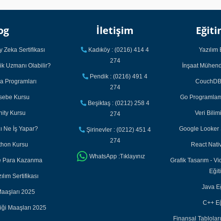
og
İletişim
Eğiti
 Zeka Sertifikası
Kadıköy : (0216) 414 4
Yazılım 
274
ik Uzmanı Olabilir?
İnşaat Mühendi
Pendik : (0216) 491 4
ka Programları
CouchDB 
274
asebe Kursu
Go Programlama
Beşiktaş : (0212) 258 4
nity Kursu
Veri Bilim
274
cı Ne İş Yapar?
Google Looker S
Şirinevler : (0212) 451 4
274
thon Kursu
React Nativ
WhatsApp :Tıklayınız
ile Para Kazanma
Grafik Tasarım - Vi
Eğit
lım Sertifikası
Java Eğ
aaşları 2025
C++ Eğ
iği Maaşları 2025
Finansal Tabloları