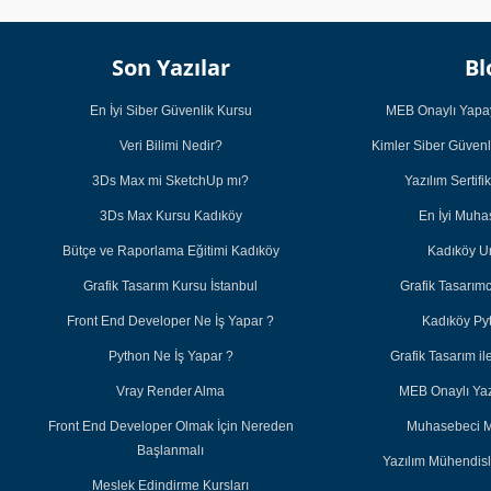
Son Yazılar
Bl
En İyi Siber Güvenlik Kursu
MEB Onaylı Yapay
Veri Bilimi Nedir?
Kimler Siber Güvenl
3Ds Max mi SketchUp mı?
Yazılım Sertifi
3Ds Max Kursu Kadıköy
En İyi Muh
Bütçe ve Raporlama Eğitimi Kadıköy
Kadıköy U
Grafik Tasarım Kursu İstanbul
Grafik Tasarım
Front End Developer Ne İş Yapar ?
Kadıköy Py
Python Ne İş Yapar ?
Grafik Tasarım 
Vray Render Alma
MEB Onaylı Yazı
Front End Developer Olmak İçin Nereden
Muhasebeci M
Başlanmalı
Yazılım Mühendisl
Meslek Edindirme Kursları