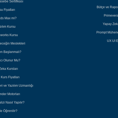
sebe Sertifikası
Bütçe ve Rapor
u Fiyatları
Primevera
3ds Max mi?
Yapay Zeka
zılım Kursu
Prompt Mühendi
dworks Kursu
UX UI E
leceğin Meslekleri
en Başlanmalı?
ımcı Olunur Mu?
Zeka Kursları
Kurs Fiyatları
eri ve Yazılım Uzmanlığı
nder Motorları
lizi Nasıl Yapılır?
e Öğrenilir?