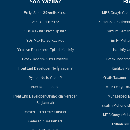
Son Yazılar
Bl
En İyi Siber Güvenlik Kursu
MEB Onaylı Yapay
Veri Bilimi Nedir?
Kimler Siber Güvenl
3Ds Max mi SketchUp mı?
Yazılım Sertifi
3Ds Max Kursu Kadıköy
En İyi Muh
Bütçe ve Raporlama Eğitimi Kadıköy
Kadıköy U
Grafik Tasarım Kursu İstanbul
Grafik Tasarım
Front End Developer Ne İş Yapar ?
Kadıköy Py
Python Ne İş Yapar ?
Grafik Tasarım 
Vray Render Alma
MEB Onaylı Yazı
Front End Developer Olmak İçin Nereden
Muhasebeci M
Başlanmalı
Yazılım Mühendisl
Meslek Edindirme Kursları
MEB Onaylı Muha
Geleceğin Meslekleri
Python Kurs