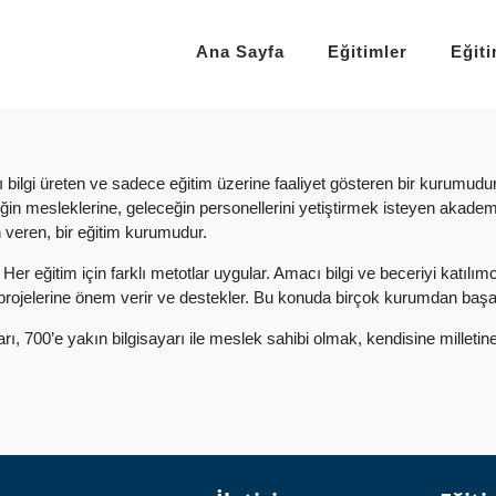
Ana Sayfa
Eğitimler
Eğit
rı bilgi üreten ve sadece eğitim üzerine faaliyet gösteren bir kurumudu
ceğin mesleklerine, geleceğin personellerini yetiştirmek isteyen akade
n veren, bir eğitim kurumudur.
 Her eğitim için farklı metotlar uygular. Amacı bilgi ve beceriyi katıl
 projelerine önem verir ve destekler. Bu konuda birçok kurumdan başarı
varı, 700’e yakın bilgisayarı ile meslek sahibi olmak, kendisine mill