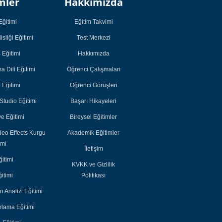
mler
Hakkımızda
Öğrenci
Öğrenci
Çalışmaları
Çalışmaları
Eğitimi
Eğitim Takvimi
Öğrenci Görüşleri
Öğrenci Görüşleri
sliği Eğitimi
Test Merkezi
Başarı Hikayeleri
Başarı Hikayeleri
Eğitimi
Hakkımızda
Bireysel Eğitimler
Bireysel Eğitimler
 Dili Eğitimi
Öğrenci Çalışmaları
Akademik
Akademik
i Eğitimi
Öğrenci Görüşleri
Eğitimler
Eğitimler
tudio Eğitimi
Başarı Hikayeleri
e Eğitimi
Bireysel Eğitimler
deo Effects Kurgu
Akademik Eğitimler
imi
İletişim
itimi
KVKK ve Gizlilik
itimi
Politikası
n Analizi Eğitimi
lama Eğitimi