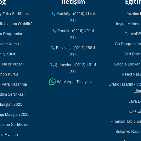
og
İletişim
Eğiti
 Zeka Sertifikası
Kadıköy : (0216) 414 4
Yazılım 
274
ik Uzmanı Olabilir?
İnşaat Mühendi
Pendik : (0216) 491 4
ka Programları
CouchDB 
274
asebe Kursu
Go Programlama
Beşiktaş : (0212) 258 4
nity Kursu
Veri Bilim
274
cı Ne İş Yapar?
Google Looker S
Şirinevler : (0212) 451 4
274
thon Kursu
React Nativ
WhatsApp :Tıklayınız
ile Para Kazanma
Grafik Tasarım - Vi
Eğit
lım Sertifikası
Java Eğ
aaşları 2025
C++ Eğ
iği Maaşları 2025
Finansal Tabloları
sebe Sertifikası
Bütçe ve Rapor
u Fiyatları