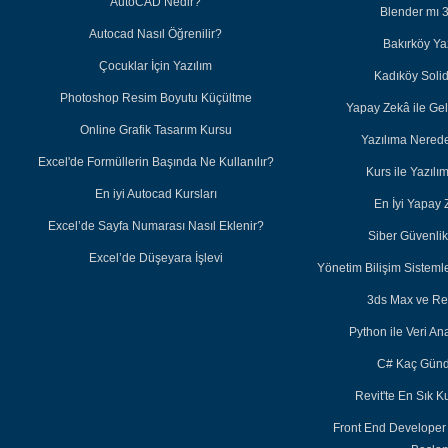
AutoCAD Nedir?
Blender mı 
Autocad Nasıl Öğrenilir?
Bakırköy Ya
Çocuklar İçin Yazılım
Kadıköy Soli
Photoshop Resim Boyutu Küçültme
Yapay Zekâ ile Ge
Online Grafik Tasarım Kursu
Yazılıma Nered
Excel'de Formüllerin Başında Ne Kullanılır?
Kurs ile Yazıl
En iyi Autocad Kursları
En İyi Yapay 
Excel’de Sayfa Numarası Nasıl Eklenir?
Siber Güvenlik 
Excel’de Düşeyara İşlevi
Yönetim Bilişim Sisteml
3ds Max ve Re
Python ile Veri Ana
C# Kaç Günd
Revit'te En Sık K
Front End Developer