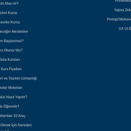
Primevera
3ds Max mi?
Yapay Zeka
zılım Kursu
Prompt Mühendi
dworks Kursu
UX UI E
leceğin Meslekleri
en Başlanmalı?
ımcı Olunur Mu?
Zeka Kursları
Kurs Fiyatları
eri ve Yazılım Uzmanlığı
nder Motorları
lizi Nasıl Yapılır?
e Öğrenilir?
ullanılan 10 Araç
 Olmak İçin Nereden