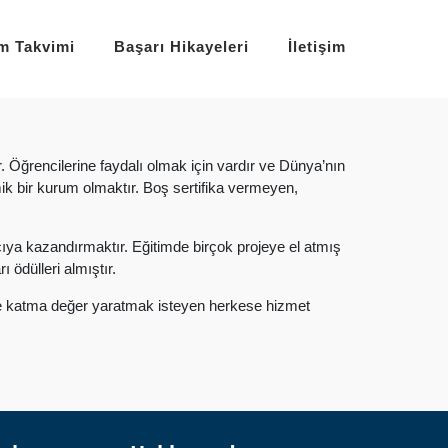
im Takvimi
Başarı Hikayeleri
İletişim
r. Öğrencilerine faydalı olmak için vardır ve Dünya’nın
mik bir kurum olmaktır. Boş sertifika vermeyen,
ımcıya kazandırmaktır. Eğitimde birçok projeye el atmış
 ödülleri almıştır.
etine katma değer yaratmak isteyen herkese hizmet
Kurumsal
Kurumsal