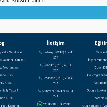
cilik Kursu Eğitimi
og
İletişim
Eğiti
 Zeka Sertifikası
Kadıköy : (0216) 414 4
Yazılım 
274
ik Uzmanı Olabilir?
İnşaat Mühendi
Pendik : (0216) 491 4
ka Programları
CouchDB 
274
asebe Kursu
Go Programlama
Beşiktaş : (0212) 258 4
nity Kursu
Veri Bilim
274
cı Ne İş Yapar?
Google Looker S
Şirinevler : (0212) 451 4
274
thon Kursu
React Nativ
WhatsApp :Tıklayınız
ile Para Kazanma
Grafik Tasarım - Vi