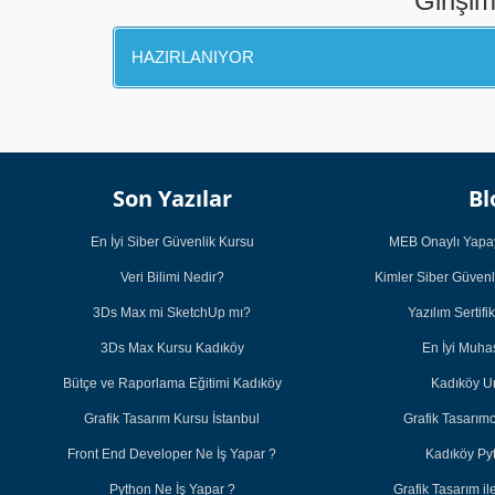
Girişim
HAZIRLANIYOR
Son Yazılar
Bl
En İyi Siber Güvenlik Kursu
MEB Onaylı Yapay
Veri Bilimi Nedir?
Kimler Siber Güvenl
3Ds Max mi SketchUp mı?
Yazılım Sertifi
3Ds Max Kursu Kadıköy
En İyi Muh
Bütçe ve Raporlama Eğitimi Kadıköy
Kadıköy U
Grafik Tasarım Kursu İstanbul
Grafik Tasarım
Front End Developer Ne İş Yapar ?
Kadıköy Py
Python Ne İş Yapar ?
Grafik Tasarım 