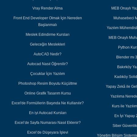
Vray Render Alma
MEB Onaylı Yazı
Front End Developer Olmak İçin Nereden
Muhasebeci M
Başlanmalı
Yazılım Mühendisl
Meslek Edindirme Kursları
MEB Onaylı Muha
Geleceğin Meslekleri
Python Kurs
AutoCAD Nedir?
Blender mı 
Autocad Nasıl Öğrenilir?
Bakırköy Ya
Çocuklar İçin Yazılım
Kadıköy Soli
Photoshop Resim Boyutu Küçültme
Yapay Zekâ ile Ge
Online Grafik Tasarım Kursu
Yazılıma Nered
Excel'de Formüllerin Başında Ne Kullanılır?
Kurs ile Yazıl
En iyi Autocad Kursları
En İyi Yapay 
Excel’de Sayfa Numarası Nasıl Eklenir?
Siber Güvenlik 
Excel’de Düşeyara İşlevi
Yönetim Bilişim Sisteml