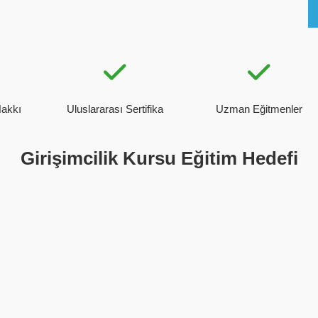
Hakkı
Uluslararası Sertifika
Uzman Eğitmenler
Girişimcilik Kursu Eğitim Hedefi
Arı Bilgi Bilişim Teknolojileri Akademisi
’nde
Grafik Tasarımcı