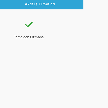
Aktif İş Fırsatları
Temelden Uzmana
pozisyonunda işe başlamıştır.