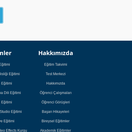
Kurumsal
Kurumsal
mler
Hakkımızda
Öğrenci
Öğrenci
Çalışmaları
Çalışmaları
Eğitimi
Eğitim Takvimi
Öğrenci Görüşleri
Öğrenci Görüşleri
sliği Eğitimi
Test Merkezi
Başarı Hikayeleri
Başarı Hikayeleri
Eğitimi
Hakkımızda
Bireysel Eğitimler
Bireysel Eğitimler
 Dili Eğitimi
Öğrenci Çalışmaları
Akademik
Akademik
i Eğitimi
Öğrenci Görüşleri
Eğitimler
Eğitimler
tudio Eğitimi
Başarı Hikayeleri
e Eğitimi
Bireysel Eğitimler
deo Effects Kurgu
Akademik Eğitimler