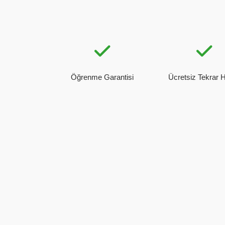
Öğrenme Garantisi
Ücretsiz Tekrar 
.
Kerem Şencan
Grafik Tasarım öğrencimiz,
Kariyerinde başarılar dileriz.