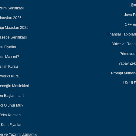
Eğit
lım Sertifikası
Java Eğ
aaşları 2025
C++ Eğ
iği Maaşları 2025
Finansal Tabloları
sebe Sertifikası
Bütçe ve Rapor
u Fiyatları
Primevera
3ds Max mi?
Yapay Zeka
zılım Kursu
Prompt Mühendi
dworks Kursu
UX UI E
leceğin Meslekleri
en Başlanmalı?
ımcı Olunur Mu?
Zeka Kursları
Kurs Fiyatları
eri ve Yazılım Uzmanlığı