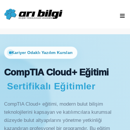
Skip
to
M
content
Kariyer Odaklı Yazılım Kursları
CompTIA Cloud+ Eğitimi
Sertifikalı Eğitimler
CompTIA Cloud+ eğitimi, modern bulut bilişim
teknolojilerini kapsayan ve katılımcılara kurumsal
düzeyde bulut altyapılarını yönetme yetkinliği
kazandıran profesyonel bir programdır. Bu eğitim