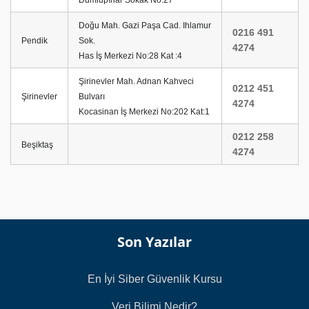
Doğu Mah. Gazi Paşa Cad. Ihlamur
0216 491
Pendik
Sok.
4274
Has İş Merkezi No:28 Kat :4
Şirinevler Mah. Adnan Kahveci
0212 451
Şirinevler
Bulvarı
4274
Kocasinan İş Merkezi No:202 Kat:1
0212 258
Beşiktaş
4274
Son Yazılar
En İyi Siber Güvenlik Kursu
Veri Bilimi Nedir?