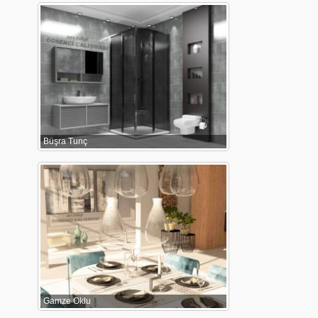
Büşra Tunç
Gamze Oklu