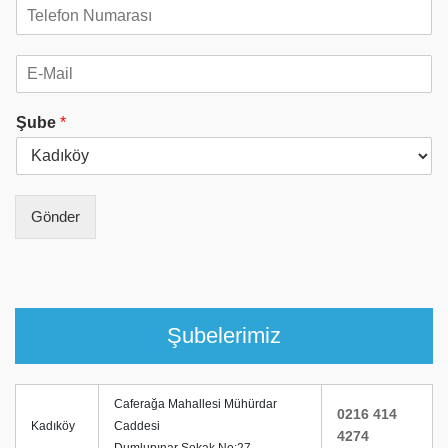
T
o
e
y
l
a
E
e
d
-
f
*
M
o
Şube
*
a
n
i
N
l
u
*
m
a
Gönder
r
a
s
ı
*
Şubelerimiz
Caferağa Mahallesi Mühürdar
0216 414
Kadıköy
Caddesi
4274
Dumlupınar Sokak No:27